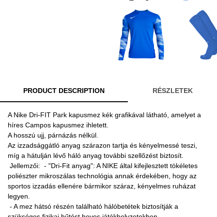
PRODUCT DESCRIPTION
RÉSZLETEK
A Nike Dri-FIT Park kapusmez kék grafikával látható, amelyet a
híres Campos kapusmez ihletett.
A hosszú ujj, párnázás nélkül.
Az izzadsággátló anyag szárazon tartja és kényelmessé teszi,
míg a hátulján lévő háló anyag további szellőzést biztosít.
Jellemzői: - "Dri-Fit anyag": A NIKE által kifejlesztett tökéletes
poliészter mikroszálas technológia annak érdekében, hogy az
sportos izzadás ellenére bármikor száraz, kényelmes ruházat
legyen.
- A mez hátsó részén található hálóbetétek biztosítják a
szükséges fizikai hűtést heves játékhelyzetekben.