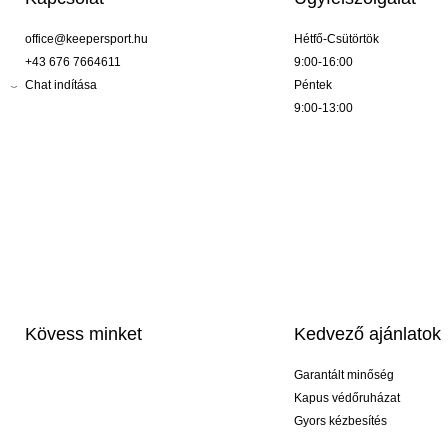
office@keepersport.hu
Hétfő-Csütörtök
+43 676 7664611
9:00-16:00
Chat indítása
Péntek
9:00-13:00
Kövess minket
Kedvező ajánlatok
Garantált minőség
Kapus védőruházat
Gyors kézbesítés
Profi feliratozás