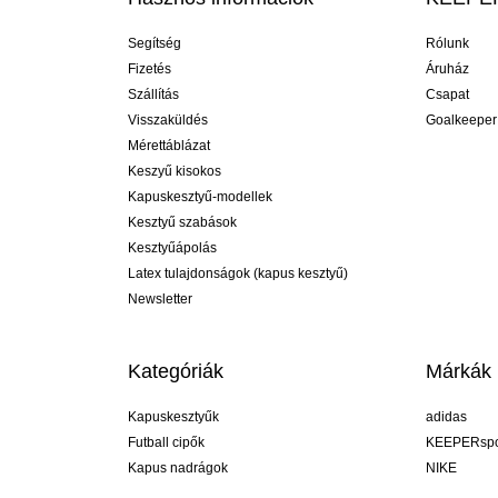
Segítség
Rólunk
Fizetés
Áruház
Szállítás
Csapat
Visszaküldés
Goalkeeper
Mérettáblázat
Keszyű kisokos
Kapuskesztyű-modellek
Kesztyű szabások
Kesztyűápolás
Latex tulajdonságok (kapus kesztyű)
Newsletter
Kategóriák
Márkák
Kapuskesztyűk
adidas
Futball cipők
KEEPERspo
Kapus nadrágok
NIKE
Kapusmezek
Puma