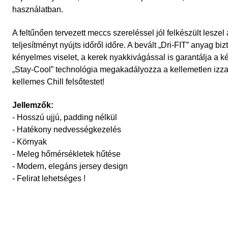
használatban.
A feltűnően tervezett meccs szereléssel jól felkészült lesze
teljesítményt nyújts időről időre. A bevált „Dri-FIT” anyag biz
kényelmes viselet, a kerek nyakkivágással is garantálja a ké
„Stay-Cool” technológia megakadályozza a kellemetlen izza
kellemes Chill felsőtestet!
Jellemzők:
- Hosszú ujjú, padding nélkül
- Hatékony nedvességkezelés
- Környak
- Meleg hőmérsékletek hűtése
- Modern, elegáns jersey design
- Felirat lehetséges !