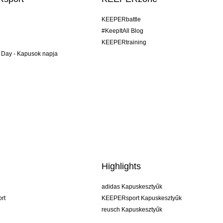
KEEPERbattle
#KeepItAll Blog
KEEPERtraining
 Day - Kapusok napja
Highlights
adidas Kapuskesztyűk
rt
KEEPERsport Kapuskesztyűk
reusch Kapuskesztyűk
uhlsport Kapuskesztyűk