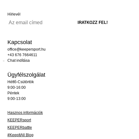
Hírlevél
Kapcsolat
office@keepersport.hu
+43 676 7664611
Chat indítása
Ügyfélszolgálat
Hétfő-Csütörtök
9:00-16:00
Péntek
9:00-13:00
Hasznos információk
KEEPERsport
KEEPERbattle
#KeepItAll Blog