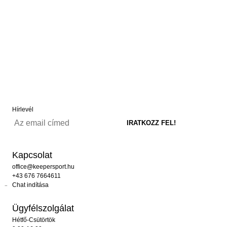
Hírlevél
Kapcsolat
office@keepersport.hu
+43 676 7664611
Chat indítása
Ügyfélszolgálat
Hétfő-Csütörtök