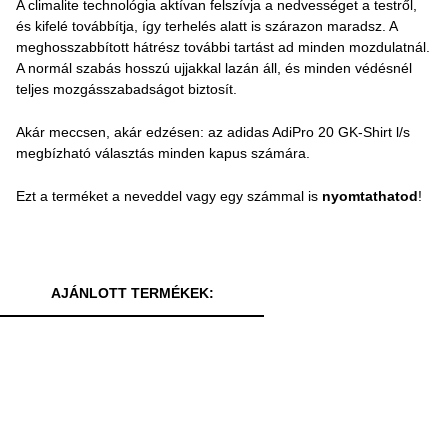
A climalite technológia aktívan felszívja a nedvességet a testről,
és kifelé továbbítja, így terhelés alatt is szárazon maradsz. A
meghosszabbított hátrész további tartást ad minden mozdulatnál.
A normál szabás hosszú ujjakkal lazán áll, és minden védésnél
teljes mozgásszabadságot biztosít.
Akár meccsen, akár edzésen: az adidas AdiPro 20 GK-Shirt l/s
megbízható választás minden kapus számára.
Ezt a terméket a neveddel vagy egy számmal is
nyomtathatod
!
AJÁNLOTT TERMÉKEK: