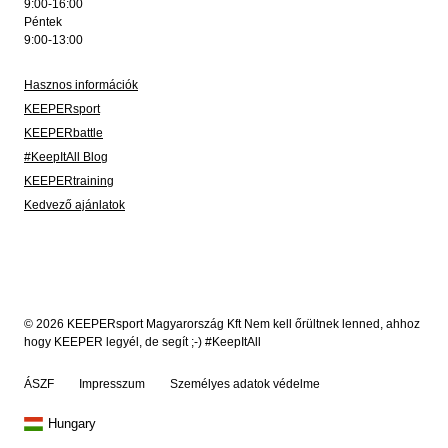
9:00-16:00
Péntek
9:00-13:00
Hasznos információk
KEEPERsport
KEEPERbattle
#KeepItAll Blog
KEEPERtraining
Kedvező ajánlatok
© 2026 KEEPERsport Magyarország Kft Nem kell őrültnek lenned, ahhoz
hogy KEEPER legyél, de segít ;-) #KeepItAll
ÁSZF
Impresszum
Személyes adatok védelme
Hungary