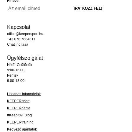
Hírlevél
Kapcsolat
office@keepersport.hu
+43 676 7664611
Chat indítása
Ügyfélszolgálat
Hétfő-Csütörtök
9:00-16:00
Péntek
9:00-13:00
Hasznos információk
KEEPERsport
KEEPERbattle
#KeepItAll Blog
KEEPERtraining
Kedvező ajánlatok