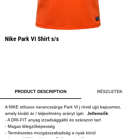
Nike Park VI Shirt s/s
PRODUCT DESCRIPTION
RÉSZLETEK
A NIKE stílusos narancssárga Park VI j rövid ujjú kapusmez,
amely kiváló ár / teljesítmény arányt ígér.
Jellemzők
:
- A DRI-FIT anyag izzadsággátló és szárazon tart
- Magas lélegzőképesség
- Természetes mozgásszabadság a nyak körül