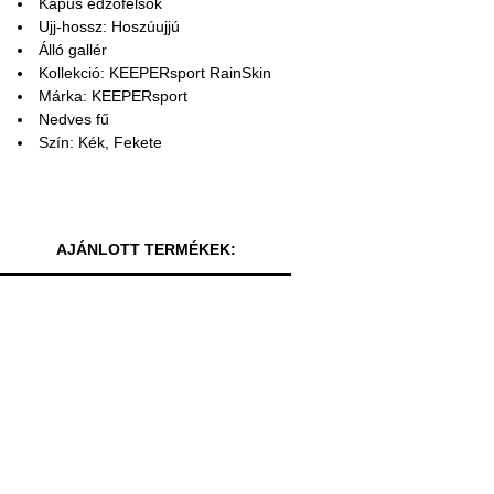
Kapus edzőfelsők
Ujj-hossz: Hoszúujjú
Álló gallér
Kollekció: KEEPERsport RainSkin
Márka: KEEPERsport
Nedves fű
Szín: Kék, Fekete
AJÁNLOTT TERMÉKEK: