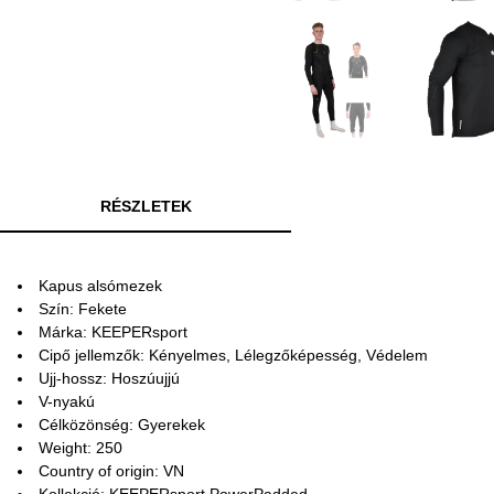
RÉSZLETEK
Kapus alsómezek
Szín: Fekete
Márka: KEEPERsport
Cipő jellemzők: Kényelmes, Lélegzőképesség, Védelem
Ujj-hossz: Hoszúujjú
V-nyakú
Célközönség: Gyerekek
Weight: 250
Country of origin: VN
Kollekció: KEEPERsport PowerPadded