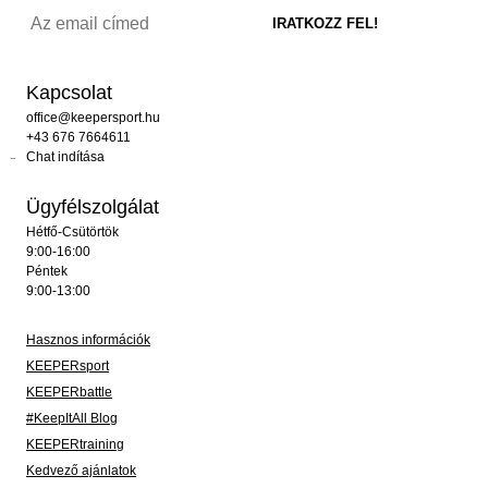
Kapcsolat
office@keepersport.hu
+43 676 7664611
Chat indítása
Ügyfélszolgálat
Hétfő-Csütörtök
9:00-16:00
Péntek
9:00-13:00
Hasznos információk
KEEPERsport
KEEPERbattle
#KeepItAll Blog
KEEPERtraining
Kedvező ajánlatok