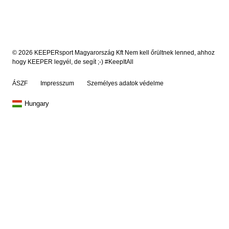
© 2026 KEEPERsport Magyarország Kft Nem kell őrültnek lenned, ahhoz
hogy KEEPER legyél, de segít ;-) #KeepItAll
ÁSZF
Impresszum
Személyes adatok védelme
Hungary