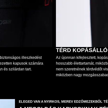
TÉRD KOPÁSÁLLÓ
biztonságos illeszkedést
Az újonnan kifejlesztett, kopás
fejezetten kapusok számára
hosszabb élettartamát, miközb
és szilárdan tart.
nem szeretnének térdvédőt vi
miközben nagy mozgásszabads
ELEGED VAN A NYIRKOS, MEREV EDZŐMEZEKBŐL T