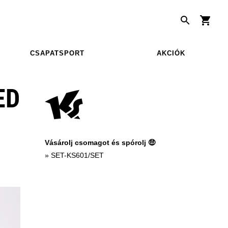
CSAPATSPORT
AKCIÓK
ED
Vásárolj csomagot és spórolj 🤑
»
SET-KS601/SET