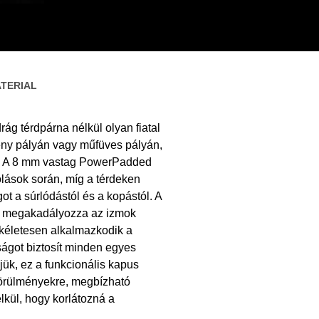
TERIAL
 térdpárna nélkül olyan fiatal
ny pályán vagy műfüves pályán,
k. A 8 mm vastag PowerPadded
lások során, míg a térdeken
ot a súrlódástól és a kopástól. A
és megakadályozza az izmok
kéletesen alkalmazkodik a
ágot biztosít minden egyes
ük, ez a funkcionális kapus
 körülményekre, megbízható
lkül, hogy korlátozná a