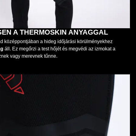
EN A THERMOSKIN ANYAGGAL
d középpontjában a hideg időjárási körülményekhez
ag
áll. Ez megőrzi a test hőjét és megvédi az izmokat a
éznek vagy merevnek tűnne.