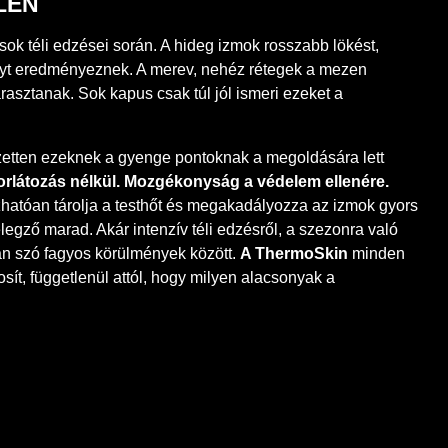
LEN
ok téli edzései során. A hideg izmok rosszabb lökést,
lyt eredményeznek. A merev, nehéz rétegek a mezen
sztanak. Sok kapus csak túl jól ismeri ezeket a
zetten ezeknek a gyenge pontoknak a megoldására lett
orlátozás nélkül. Mozgékonyság a védelem ellenére.
ízhatóan tárolja a testhőt és megakadályozza az izmok gyors
gző marad. Akár intenzív téli edzésről, a szezonra való
an szó fagyos körülmények között.
A ThermoSkin
minden
ít, függetlenül attól, hogy milyen alacsonyak a