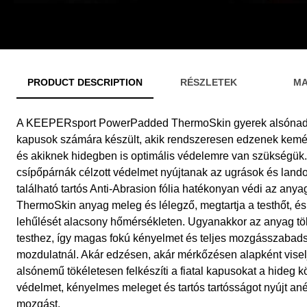
PRODUCT DESCRIPTION
RÉSZLETEK
MA
A KEEPERsport PowerPadded ThermoSkin gyerek alsónadrág
kapusok számára készült, akik rendszeresen edzenek kemé
és akiknek hidegben is optimális védelemre van szükségü
csípőpárnák célzott védelmet nyújtanak az ugrások és lando
található tartós Anti-Abrasion fólia hatékonyan védi az anyag
ThermoSkin anyag meleg és lélegző, megtartja a testhőt, 
lehűlését alacsony hőmérsékleten. Ugyanakkor az anyag tö
testhez, így magas fokú kényelmet és teljes mozgásszabads
mozdulatnál. Akár edzésen, akár mérkőzésen alapként viselj
alsónemű tökéletesen felkészíti a fiatal kapusokat a hideg
védelmet, kényelmes meleget és tartós tartósságot nyújt ané
mozgást.