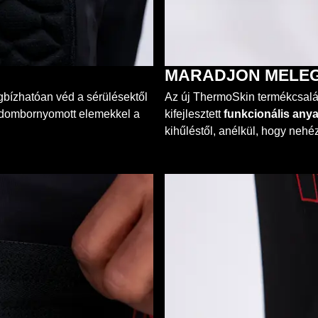
MARADJON MELEG
gbízhatóan véd a sérülésektől
Az új ThermoSkin termékcsalá
b, dombornyomott elemekkel a
kifejlesztett
funkcionális any
kihűléstől, anélkül, hogy neh