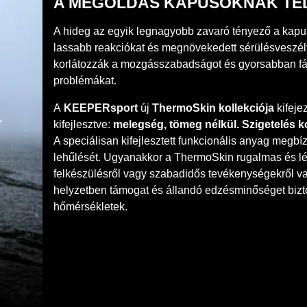
A MEGOLDÁS KAPUSOKNAK TÉ
A hideg az egyik legnagyobb zavaró tényező a kapus
lassabb reakciókat és megnövekedett sérülésveszé
korlátozzák a mozgásszabadságot és gyorsabban fára
problémákat.
A
KEEPERsport
új
ThermoSkin kollekciója
kifeje
kifejlesztve:
melegség, tömeg nélkül. Szigetelés k
A speciálisan kifejlesztett funkcionális anyag megb
lehűlését. Ugyanakkor a ThermoSkin rugalmas és léle
felkészülésről vagy szabadidős tevékenységekről v
helyzetben támogat és állandó edzésminőséget biztos
hőmérsékletek.