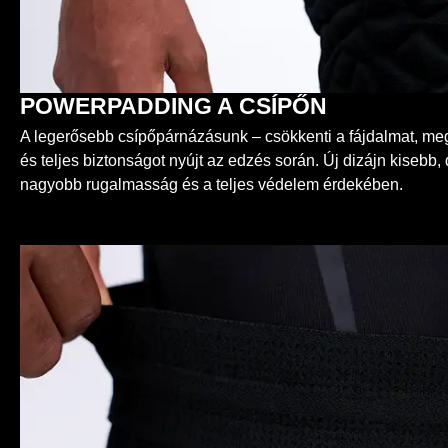
POWERPADDING A CSÍPŐN
A legerősebb csípőpárnázásunk – csökkenti a fájdalmat, me
és teljes biztonságot nyújt az edzés során. Új dizájn kiseb
nagyobb rugalmasság és a teljes védelem érdekében.