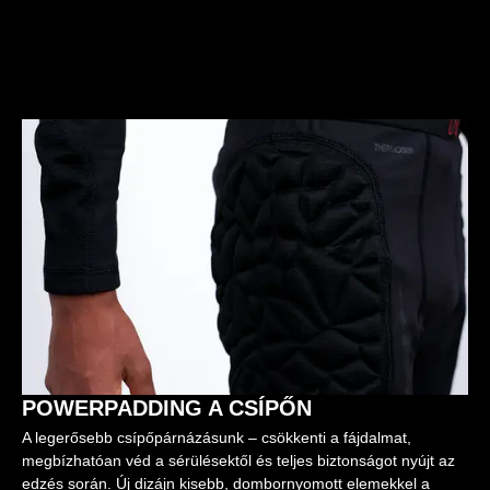
POWERPADDING A CSÍPŐN
A legerősebb csípőpárnázásunk – csökkenti a fájdalmat,
megbízhatóan véd a sérülésektől és teljes biztonságot nyújt az
edzés során. Új dizájn kisebb, dombornyomott elemekkel a