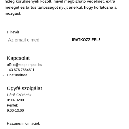
hideg körülmények között, mivel megbízható védelmet, extra
meleget és tartós tartósságot nyújt anélkül, hogy korlátozná a
mozgást.
Hírlevél
Kapcsolat
office@keepersport.hu
+43 676 7664611
Chat indítása
Ügyfélszolgálat
Hétfő-Csütörtök
9:00-16:00
Péntek
9:00-13:00
Hasznos információk