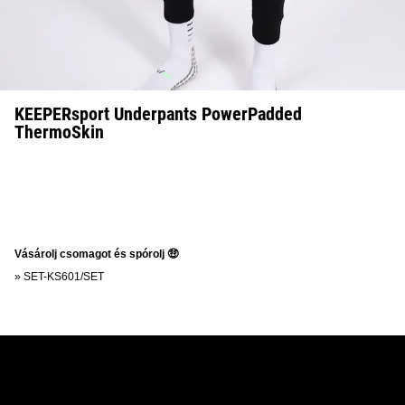
KEEPERsport Underpants PowerPadded
ThermoSkin
Vásárolj csomagot és spórolj 🤑
»
SET-KS601/SET