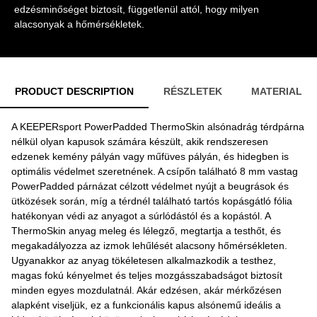
edzésminőséget biztosít, függetlenül attól, hogy milyen
alacsonyak a hőmérsékletek.
PRODUCT DESCRIPTION
RÉSZLETEK
MATERIAL
A KEEPERsport PowerPadded ThermoSkin alsónadrág térdpárna
nélkül olyan kapusok számára készült, akik rendszeresen
edzenek kemény pályán vagy műfüves pályán, és hidegben is
optimális védelmet szeretnének. A csípőn található 8 mm vastag
PowerPadded párnázat célzott védelmet nyújt a beugrások és
ütközések során, míg a térdnél található tartós kopásgátló fólia
hatékonyan védi az anyagot a súrlódástól és a kopástól. A
ThermoSkin anyag meleg és lélegző, megtartja a testhőt, és
megakadályozza az izmok lehűlését alacsony hőmérsékleten.
Ugyanakkor az anyag tökéletesen alkalmazkodik a testhez,
magas fokú kényelmet és teljes mozgásszabadságot biztosít
minden egyes mozdulatnál. Akár edzésen, akár mérkőzésen
alapként viseljük, ez a funkcionális kapus alsónemű ideális a