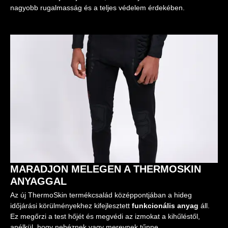
nagyobb rugalmasság és a teljes védelem érdekében.
MARADJON MELEGEN A THERMOSKIN
ANYAGGAL
Az új ThermoSkin termékcsalád középpontjában a hideg
időjárási körülményekhez kifejlesztett
funkcionális anyag
áll.
Ez megőrzi a test hőjét és megvédi az izmokat a kihűléstől,
anélkül, hogy nehéznek vagy merevnek tűnne.