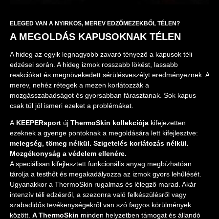
ELEGED VAN A NYIRKOS, MEREV EDZŐMEZEKBŐL TÉLEN?
A MEGOLDÁS KAPUSOKNAK TÉLEN
A hideg az egyik legnagyobb zavaró tényező a kapusok téli
edzései során. A hideg izmok rosszabb lökést, lassabb
reakciókat és megnövekedett sérülésveszélyt eredményeznek. A
merev, nehéz rétegek a mezen korlátozzák a
mozgásszabadságot és gyorsabban fárasztanak. Sok kapus
csak túl jól ismeri ezeket a problémákat.
A
KEEPERsport
új
ThermoSkin kollekciója
kifejezetten
ezeknek a gyenge pontoknak a megoldására lett kifejlesztve:
melegség, tömeg nélkül. Szigetelés korlátozás nélkül.
Mozgékonyság a védelem ellenére.
A speciálisan kifejlesztett funkcionális anyag megbízhatóan
tárolja a testhőt és megakadályozza az izmok gyors lehűlését.
Ugyanakkor a ThermoSkin rugalmas és lélegző marad. Akár
intenzív téli edzésről, a szezonra való felkészülésről vagy
szabadidős tevékenységekről van szó fagyos körülmények
között.
A ThermoSkin
minden helyzetben támogat és állandó