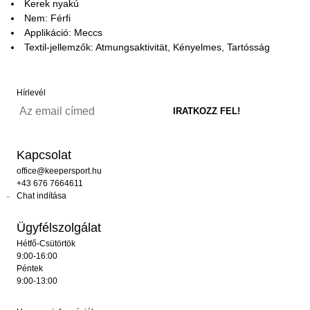
Kerek nyakú
Nem: Férfi
Applikáció: Meccs
Textil-jellemzők: Atmungsaktivität, Kényelmes, Tartósság
Hírlevél
Kapcsolat
office@keepersport.hu
+43 676 7664611
Chat indítása
Ügyfélszolgálat
Hétfő-Csütörtök
9:00-16:00
Péntek
9:00-13:00