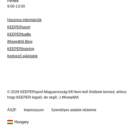
Péntek
9:00-13:00
Hasznos információk
KEEPERsport
KEEPERbattle
#KeepItAll Blog
KEEPERtraining
Kedvező ajánlatok
© 2026 KEEPERsport Magyarország Kft Nem kell őrültnek lenned, ahhoz
hogy KEEPER legyél, de segít ;-) #KeepItAll
ÁSZF
Impresszum
Személyes adatok védelme
Hungary