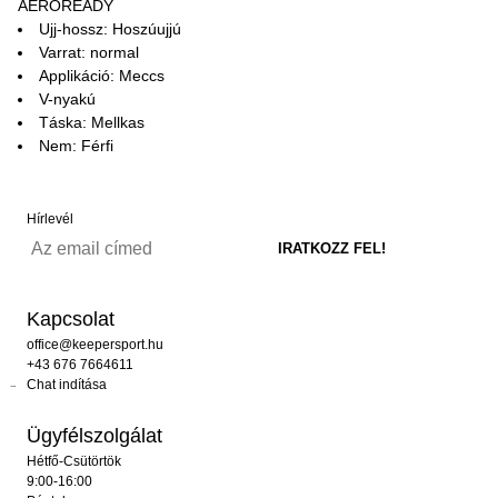
AEROREADY
Ujj-hossz: Hoszúujjú
Varrat: normal
Applikáció: Meccs
V-nyakú
Táska: Mellkas
Nem: Férfi
Hírlevél
Kapcsolat
office@keepersport.hu
+43 676 7664611
Chat indítása
Ügyfélszolgálat
Hétfő-Csütörtök
9:00-16:00