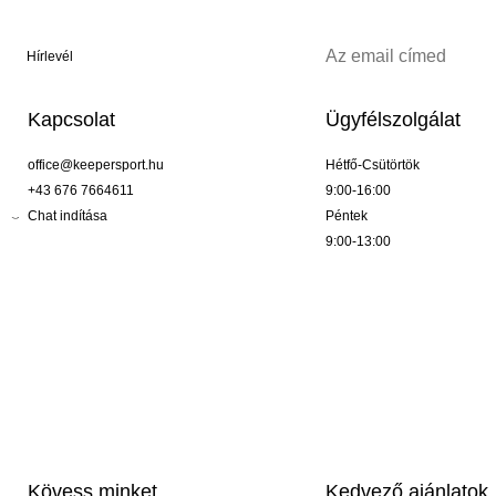
Hírlevél
Kapcsolat
Ügyfélszolgálat
office@keepersport.hu
Hétfő-Csütörtök
+43 676 7664611
9:00-16:00
Chat indítása
Péntek
9:00-13:00
Kövess minket
Kedvező ajánlatok