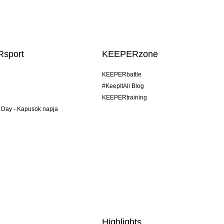
sport
KEEPERzone
KEEPERbattle
#KeepItAll Blog
KEEPERtraining
 Day - Kapusok napja
Highlights