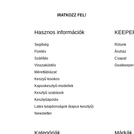
Hasznos információk
KEEPER
Segítség
Rólunk
Fizetés
Áruház
Szállítás
Csapat
Visszaküldés
Goalkeeper
Mérettáblázat
Keszyű kisokos
Kapuskesztyű-modellek
Kesztyű szabások
Kesztyűápolás
Latex tulajdonságok (kapus kesztyű)
Newsletter
Kategóriák
Márkák