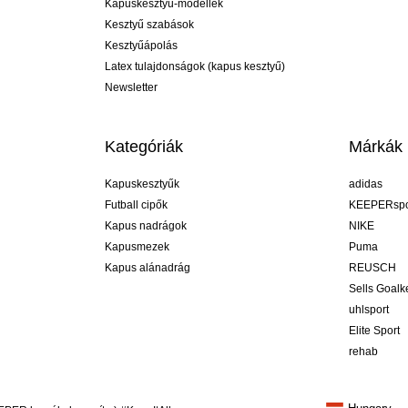
Kapuskesztyű-modellek
Kesztyű szabások
Kesztyűápolás
Latex tulajdonságok (kapus kesztyű)
Newsletter
Kategóriák
Márkák
Kapuskesztyűk
adidas
Futball cipők
KEEPERspo
Kapus nadrágok
NIKE
Kapusmezek
Puma
Kapus alánadrág
REUSCH
Sells Goal
uhlsport
Elite Sport
rehab