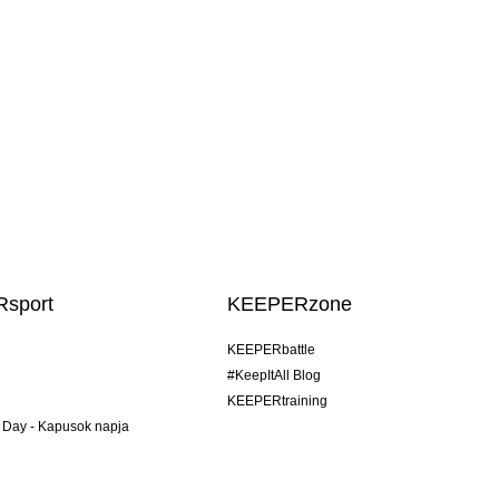
sport
KEEPERzone
KEEPERbattle
#KeepItAll Blog
KEEPERtraining
 Day - Kapusok napja