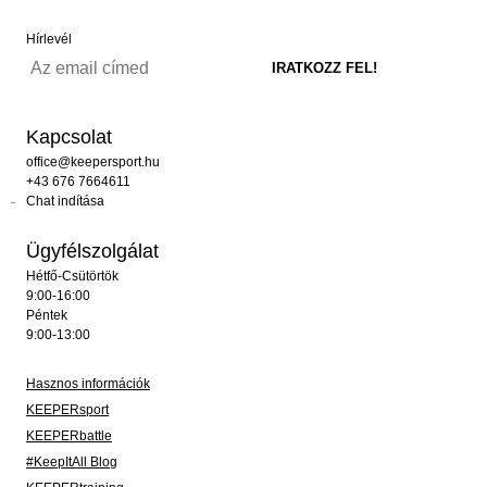
Hírlevél
Kapcsolat
office@keepersport.hu
+43 676 7664611
Chat indítása
Ügyfélszolgálat
Hétfő-Csütörtök
9:00-16:00
Péntek
9:00-13:00
Hasznos információk
KEEPERsport
KEEPERbattle
#KeepItAll Blog