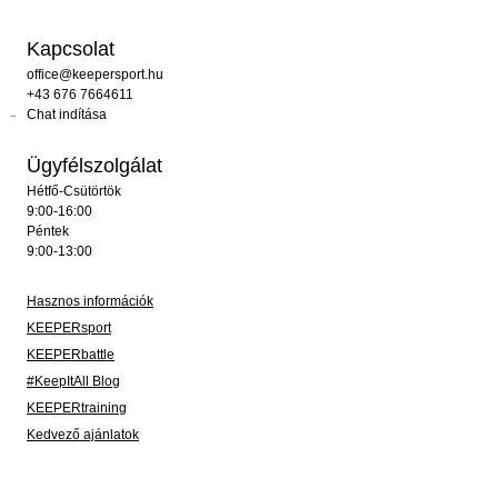
Kapcsolat
office@keepersport.hu
+43 676 7664611
Chat indítása
Ügyfélszolgálat
Hétfő-Csütörtök
9:00-16:00
Péntek
9:00-13:00
Hasznos információk
KEEPERsport
KEEPERbattle
#KeepItAll Blog
KEEPERtraining
Kedvező ajánlatok