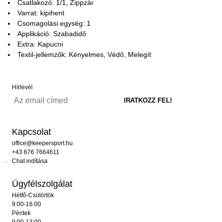
Csatlakozó: 1/1, Zippzár
Varrat: kipihent
Csomagolási egység: 1
Applikáció: Szabadidő
Extra: Kapucni
Textil-jellemzők: Kényelmes, Védő, Melegít
Hírlevél
Kapcsolat
office@keepersport.hu
+43 676 7664611
Chat indítása
Ügyfélszolgálat
Hétfő-Csütörtök
9:00-16:00
Péntek