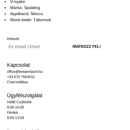
V-nyakú
Márka: Spalding
Applikáció: Meccs
Mesh-betét: Tábornok
Hírlevél
Kapcsolat
office@keepersport.hu
+43 676 7664611
Chat indítása
Ügyfélszolgálat
Hétfő-Csütörtök
9:00-16:00
Péntek
9:00-13:00