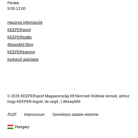
Péntek
9:00-13:00
Hasznos információk
KEEPERsport
KEEPERbattle
#KeepItAll Blog
KEEPERtraining
Kedvező ajánlatok
© 2026 KEEPERsport Magyarország Kft Nem kell őrültnek lenned, ahhoz
hogy KEEPER legyél, de segít ;-) #KeepItAll
ÁSZF
Impresszum
Személyes adatok védelme
Hungary