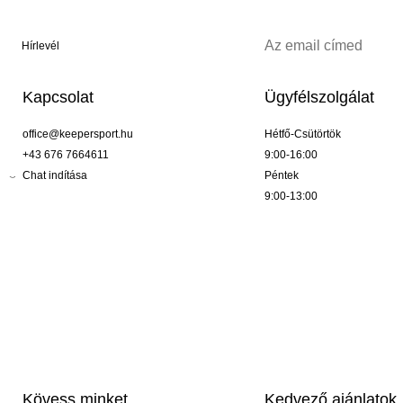
Hírlevél
Kapcsolat
Ügyfélszolgálat
office@keepersport.hu
Hétfő-Csütörtök
+43 676 7664611
9:00-16:00
Chat indítása
Péntek
9:00-13:00
Kövess minket
Kedvező ajánlatok