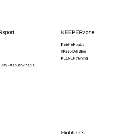
sport
KEEPERzone
KEEPERbattle
#KeepItAll Blog
KEEPERtraining
 Day - Kapusok napja
Highlights