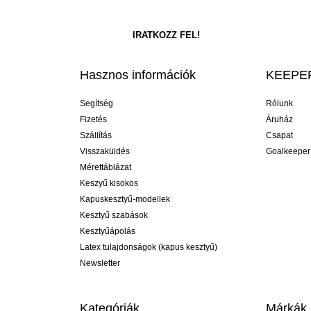
Hasznos információk
KEEPER
Segítség
Rólunk
Fizetés
Áruház
Szállítás
Csapat
Visszaküldés
Goalkeeper
Mérettáblázat
Keszyű kisokos
Kapuskesztyű-modellek
Kesztyű szabások
Kesztyűápolás
Latex tulajdonságok (kapus kesztyű)
Newsletter
Kategóriák
Márkák