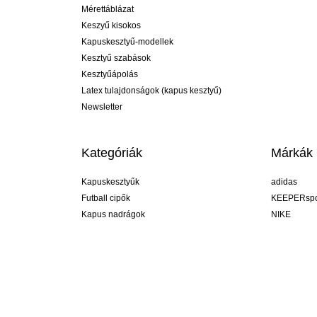
Mérettáblázat
Keszyű kisokos
Kapuskesztyű-modellek
Kesztyű szabások
Kesztyűápolás
Latex tulajdonságok (kapus kesztyű)
Newsletter
Kategóriák
Márkák
Kapuskesztyűk
adidas
Futball cipők
KEEPERspo
Kapus nadrágok
NIKE
Kapusmezek
Puma
Kapus alánadrág
REUSCH
Sells Goal
uhlsport
Elite Sport
rehab