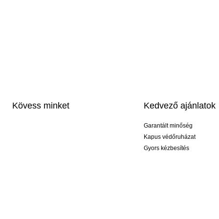
Kövess minket
Kedvező ajánlatok
Garantált minőség
Kapus védőruházat
Gyors kézbesítés
Profi feliratozás
Exkluzív kesztyűk
Akciós csomagok