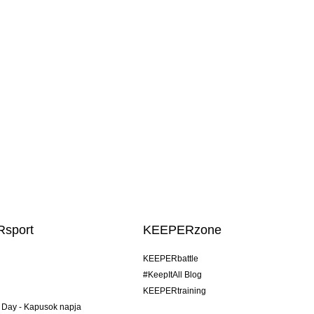
sport
KEEPERzone
KEEPERbattle
#KeepItAll Blog
KEEPERtraining
 Day - Kapusok napja