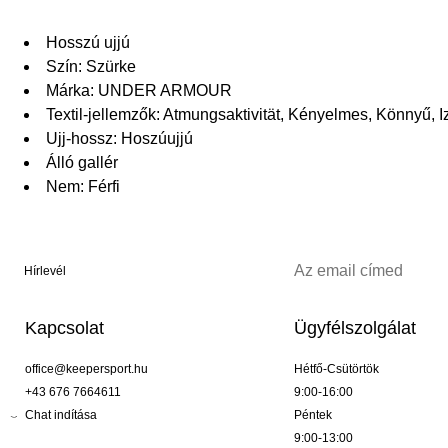
Hosszú ujjú
Szín: Szürke
Márka: UNDER ARMOUR
Textil-jellemzők: Atmungsaktivität, Kényelmes, Könnyű, 
Ujj-hossz: Hoszúujjú
Álló gallér
Nem: Férfi
Hírlevél
Kapcsolat
Ügyfélszolgálat
office@keepersport.hu
Hétfő-Csütörtök
+43 676 7664611
9:00-16:00
Chat indítása
Péntek
9:00-13:00