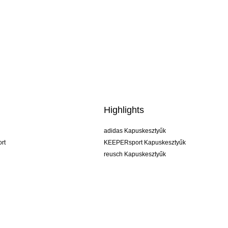
Highlights
adidas Kapuskesztyűk
rt
KEEPERsport Kapuskesztyűk
reusch Kapuskesztyűk
uhlsport Kapuskesztyűk
rehab Kapuskesztyűk
keeper
NIKE Kapuskesztyűk
PUMA Kapuskesztyűk
SELLS Kapuskesztyűk