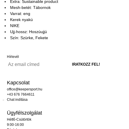
Extra: Sustainable product
Mesh-betét: Tábornok
Varrat: eng
Kerek nyakú
NIKE
Ujj-hossz: Hoszúujjú
Szín: Szürke, Fekete
Hírlevél
Kapcsolat
office@keepersport.hu
+43 676 7664611
Chat indítása
Ügyfélszolgálat
Hétfő-Csütörtök
9:00-16:00