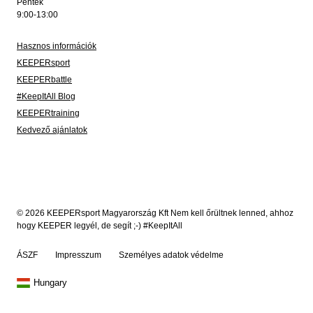
Péntek
9:00-13:00
Hasznos információk
KEEPERsport
KEEPERbattle
#KeepItAll Blog
KEEPERtraining
Kedvező ajánlatok
© 2026 KEEPERsport Magyarország Kft Nem kell őrültnek lenned, ahhoz
hogy KEEPER legyél, de segít ;-) #KeepItAll
ÁSZF
Impresszum
Személyes adatok védelme
Hungary