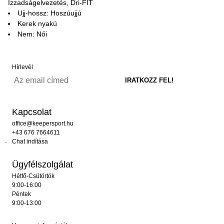
Izzadságelvezetés, Dri-FIT
Ujj-hossz: Hoszúujjú
Kerek nyakú
Nem: Női
Hírlevél
Kapcsolat
office@keepersport.hu
+43 676 7664611
Chat indítása
Ügyfélszolgálat
Hétfő-Csütörtök
9:00-16:00
Péntek
9:00-13:00