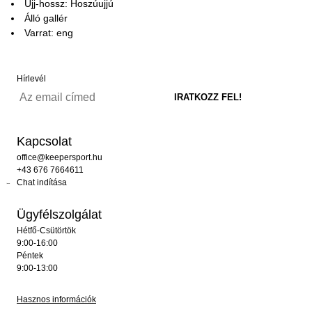
Ujj-hossz: Hoszúujjú
Álló gallér
Varrat: eng
Hírlevél
Kapcsolat
office@keepersport.hu
+43 676 7664611
Chat indítása
Ügyfélszolgálat
Hétfő-Csütörtök
9:00-16:00
Péntek
9:00-13:00
Hasznos információk