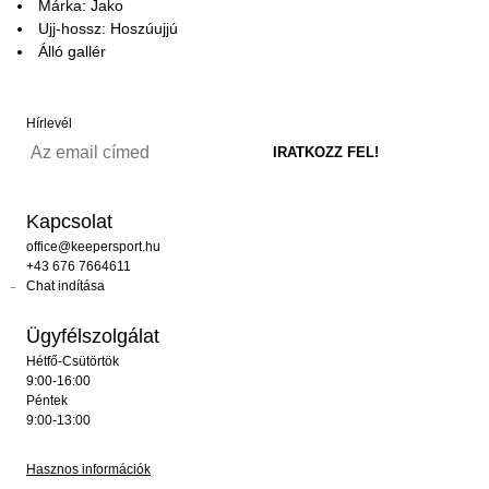
Márka: Jako
Ujj-hossz: Hoszúujjú
Álló gallér
Hírlevél
Kapcsolat
office@keepersport.hu
+43 676 7664611
Chat indítása
Ügyfélszolgálat
Hétfő-Csütörtök
9:00-16:00
Péntek
9:00-13:00
Hasznos információk