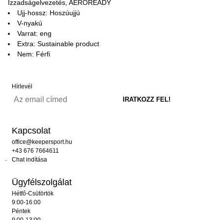
Izzadságelvezetés, AEROREADY
Ujj-hossz: Hoszúujjú
V-nyakú
Varrat: eng
Extra: Sustainable product
Nem: Férfi
Hírlevél
Kapcsolat
office@keepersport.hu
+43 676 7664611
Chat indítása
Ügyfélszolgálat
Hétfő-Csütörtök
9:00-16:00
Péntek