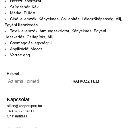
Hosszú sportszár
Szín: fehér, Kék
Márka: PUMA
Cipő jellemzők: Kényelmes, Csillapítás, Lélegzőképesség, Állj,
Egyéni illeszkedés
Textil-jellemzők: Atmungsaktivität, Kényelmes, Egyéni
illeszkedés, Csillapítás, Állj
Csomagolási egység: 1
Applikáció: Meccs
Varrat: eng
Hírlevél
Kapcsolat
office@keepersport.hu
+43 676 7664611
Chat indítása