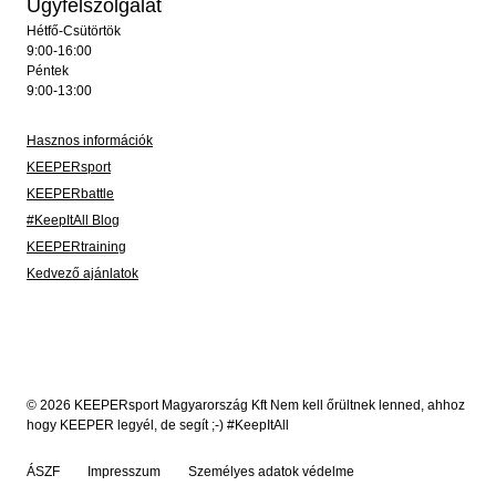
Ügyfélszolgálat
Hétfő-Csütörtök
9:00-16:00
Péntek
9:00-13:00
Hasznos információk
KEEPERsport
KEEPERbattle
#KeepItAll Blog
KEEPERtraining
Kedvező ajánlatok
© 2026 KEEPERsport Magyarország Kft Nem kell őrültnek lenned, ahhoz
hogy KEEPER legyél, de segít ;-) #KeepItAll
ÁSZF
Impresszum
Személyes adatok védelme