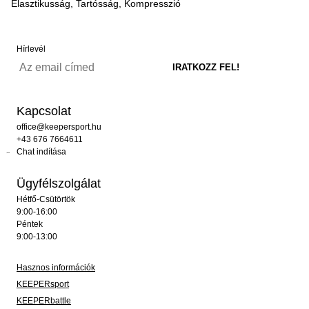
Elasztikusság, Tartósság, Kompresszió
Hírlevél
Kapcsolat
office@keepersport.hu
+43 676 7664611
Chat indítása
Ügyfélszolgálat
Hétfő-Csütörtök
9:00-16:00
Péntek
9:00-13:00
Hasznos információk
KEEPERsport
KEEPERbattle