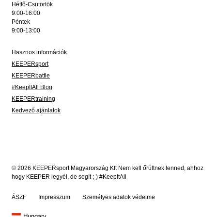
Hétfő-Csütörtök
9:00-16:00
Péntek
9:00-13:00
Hasznos információk
KEEPERsport
KEEPERbattle
#KeepItAll Blog
KEEPERtraining
Kedvező ajánlatok
© 2026 KEEPERsport Magyarország Kft Nem kell őrültnek lenned, ahhoz
hogy KEEPER legyél, de segít ;-) #KeepItAll
ÁSZF
Impresszum
Személyes adatok védelme
Hungary