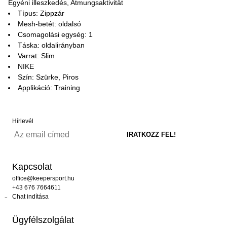
Egyéni illeszkedés, Atmungsaktivität
Típus: Zippzár
Mesh-betét: oldalsó
Csomagolási egység: 1
Táska: oldalirányban
Varrat: Slim
NIKE
Szín: Szürke, Piros
Applikáció: Training
Hírlevél
Kapcsolat
office@keepersport.hu
+43 676 7664611
Chat indítása
Ügyfélszolgálat