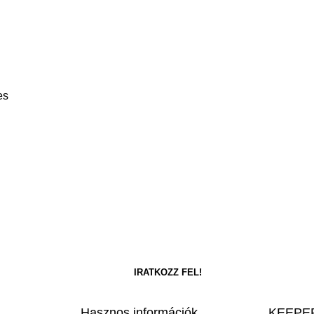
es
Hasznos információk
KEEPER