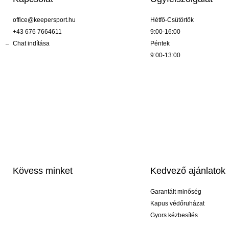
office@keepersport.hu
Hétfő-Csütörtök
+43 676 7664611
9:00-16:00
Chat indítása
Péntek
9:00-13:00
Kövess minket
Kedvező ajánlatok
Garantált minőség
Kapus védőruházat
Gyors kézbesítés
Profi feliratozás