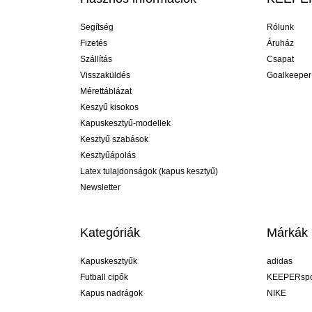
Segítség
Rólunk
Fizetés
Áruház
Szállítás
Csapat
Visszaküldés
Goalkeeper
Mérettáblázat
Keszyű kisokos
Kapuskesztyű-modellek
Kesztyű szabások
Kesztyűápolás
Latex tulajdonságok (kapus kesztyű)
Newsletter
Kategóriák
Márkák
Kapuskesztyűk
adidas
Futball cipők
KEEPERspo
Kapus nadrágok
NIKE
Kapusmezek
Puma