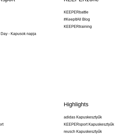
KEEPERbattle
#KeepItAll Blog
KEEPERtraining
 Day - Kapusok napja
Highlights
adidas Kapuskesztyűk
rt
KEEPERsport Kapuskesztyűk
reusch Kapuskesztyűk
uhlsport Kapuskesztyűk