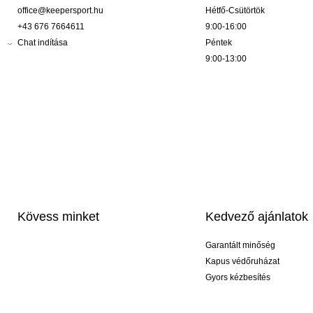
office@keepersport.hu
Hétfő-Csütörtök
+43 676 7664611
9:00-16:00
Chat indítása
Péntek
9:00-13:00
Kövess minket
Kedvező ajánlatok
Garantált minőség
Kapus védőruházat
Gyors kézbesítés
Profi feliratozás
Exkluzív kesztyűk