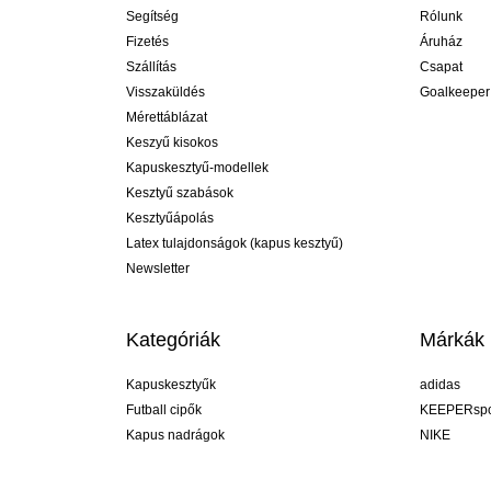
Segítség
Rólunk
Fizetés
Áruház
Szállítás
Csapat
Visszaküldés
Goalkeeper
Mérettáblázat
Keszyű kisokos
Kapuskesztyű-modellek
Kesztyű szabások
Kesztyűápolás
Latex tulajdonságok (kapus kesztyű)
Newsletter
Kategóriák
Márkák
Kapuskesztyűk
adidas
Futball cipők
KEEPERspo
Kapus nadrágok
NIKE
Kapusmezek
Puma
Kapus alánadrág
REUSCH