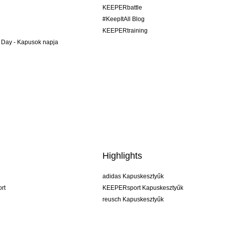
KEEPERbattle
#KeepItAll Blog
KEEPERtraining
 Day - Kapusok napja
Highlights
adidas Kapuskesztyűk
rt
KEEPERsport Kapuskesztyűk
reusch Kapuskesztyűk
uhlsport Kapuskesztyűk
rehab Kapuskesztyűk