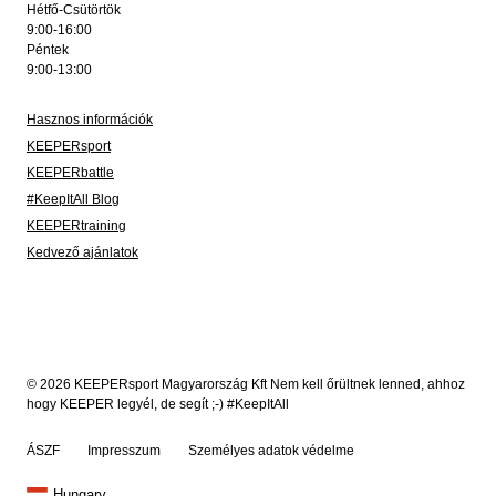
Hétfő-Csütörtök
9:00-16:00
Péntek
9:00-13:00
Hasznos információk
KEEPERsport
KEEPERbattle
#KeepItAll Blog
KEEPERtraining
Kedvező ajánlatok
© 2026 KEEPERsport Magyarország Kft Nem kell őrültnek lenned, ahhoz
hogy KEEPER legyél, de segít ;-) #KeepItAll
ÁSZF
Impresszum
Személyes adatok védelme
Hungary