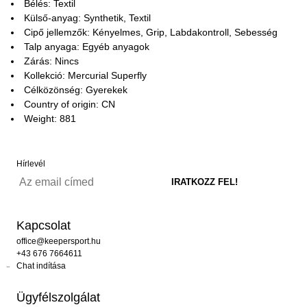
Bélés: Textil
Külső-anyag: Synthetik, Textil
Cipő jellemzők: Kényelmes, Grip, Labdakontroll, Sebesség
Talp anyaga: Egyéb anyagok
Zárás: Nincs
Kollekció: Mercurial Superfly
Célközönség: Gyerekek
Country of origin: CN
Weight: 881
Hírlevél
Kapcsolat
office@keepersport.hu
+43 676 7664611
Chat indítása
Ügyfélszolgálat