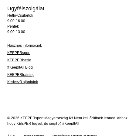
Ügyfélszolgálat
Hétfő-Csütörtök
9:00-16:00
Péntek
9:00-13:00
Hasznos információk
KEEPERsport
KEEPERbattle
#KeepItAll Blog
KEEPERtraining
Kedvező ajánlatok
© 2026 KEEPERsport Magyarország Kft Nem kell őrültnek lenned, ahhoz
hogy KEEPER legyél, de segít ;-) #KeepItAll