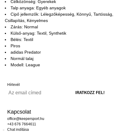
Célközönség: Gyerekek
Talp anyaga: Egyéb anyagok
Cipő jellemzők: Lélegzőképesség, Könnyű, Tartósság,
Csillapítás, Kényelmes
Zárás: Normal
Külső-anyag: Textil, Synthetik
Bélés: Textil
Piros
adidas Predator
Normál talaj
Modell: League
Hírlevél
Kapcsolat
office@keepersport.hu
+43 676 7664611
Chat indítása