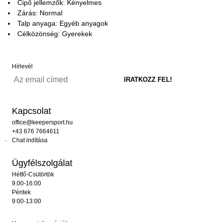
Cipő jellemzők: Kényelmes
Zárás: Normal
Talp anyaga: Egyéb anyagok
Célközönség: Gyerekek
Hírlevél
Kapcsolat
office@keepersport.hu
+43 676 7664611
Chat indítása
Ügyfélszolgálat
Hétfő-Csütörtök
9:00-16:00
Péntek
9:00-13:00