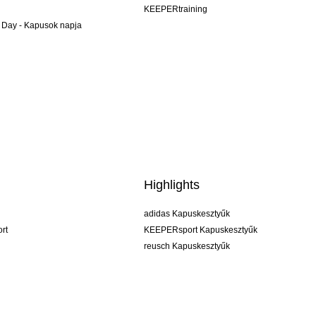
KEEPERtraining
 Day - Kapusok napja
Highlights
adidas Kapuskesztyűk
rt
KEEPERsport Kapuskesztyűk
reusch Kapuskesztyűk
uhlsport Kapuskesztyűk
rehab Kapuskesztyűk
keeper
NIKE Kapuskesztyűk
PUMA Kapuskesztyűk