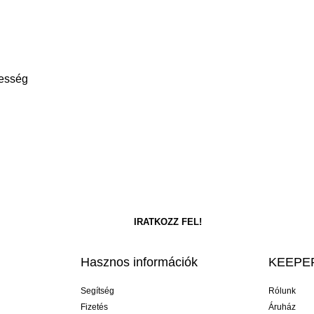
besség
Hasznos információk
KEEPER
Segítség
Rólunk
Fizetés
Áruház