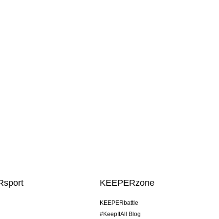
sport
KEEPERzone
KEEPERbattle
#KeepItAll Blog