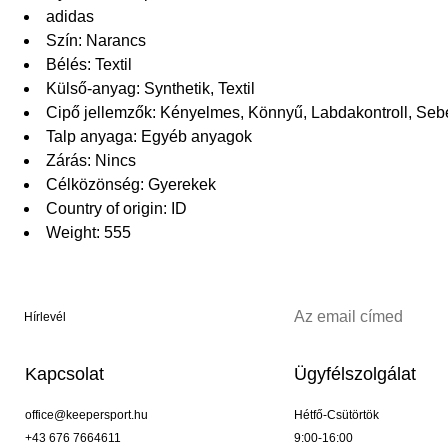
adidas
Szín: Narancs
Bélés: Textil
Külső-anyag: Synthetik, Textil
Cipő jellemzők: Kényelmes, Könnyű, Labdakontroll, Se
Talp anyaga: Egyéb anyagok
Zárás: Nincs
Célközönség: Gyerekek
Country of origin: ID
Weight: 555
Hírlevél
Kapcsolat
Ügyfélszolgálat
office@keepersport.hu
Hétfő-Csütörtök
+43 676 7664611
9:00-16:00