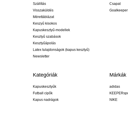
Szállítás
Csapat
Visszaküldés
Goalkeeper
Mérettáblázat
Keszyű kisokos
Kapuskesztyű-modellek
Kesztyű szabások
Kesztyűápolás
Latex tulajdonságok (kapus kesztyű)
Newsletter
Kategóriák
Márkák
Kapuskesztyűk
adidas
Futball cipők
KEEPERspo
Kapus nadrágok
NIKE
Kapusmezek
Puma
Kapus alánadrág
REUSCH
Sells Goal
uhlsport