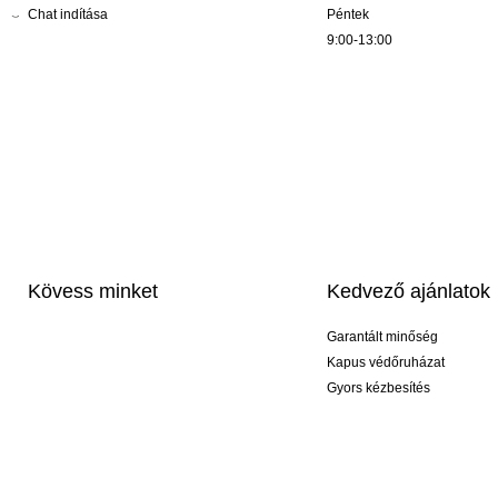
Chat indítása
Péntek
9:00-13:00
Kövess minket
Kedvező ajánlatok
Garantált minőség
Kapus védőruházat
Gyors kézbesítés
Profi feliratozás
Exkluzív kesztyűk
Akciós csomagok