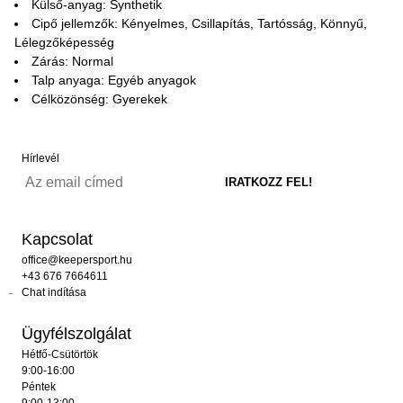
Külső-anyag: Synthetik
Cipő jellemzők: Kényelmes, Csillapítás, Tartósság, Könnyű,
Lélegzőképesség
Zárás: Normal
Talp anyaga: Egyéb anyagok
Célközönség: Gyerekek
Hírlevél
Kapcsolat
office@keepersport.hu
+43 676 7664611
Chat indítása
Ügyfélszolgálat
Hétfő-Csütörtök
9:00-16:00
Péntek