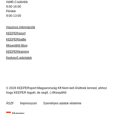
Hétfő-Csütörtök
9:00-16:00
Péntek
9:00-13:00
Hasznos információk
KEEPERsport
KEEPERbattle
#KeepItAll Blog
KEEPERtraining
Kedvező ajánlatok
© 2026 KEEPERsport Magyarország Kft Nem kell őrültnek lenned, ahhoz
hogy KEEPER legyél, de segít ;-) #KeepItAll
ÁSZF
Impresszum
Személyes adatok védelme
Hungary