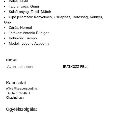
Bélés: Textil
Talp anyaga: Gumi
Külső-anyag: Textil, Műbőr
Cipő jellemzők: Kényelmes, Csillapítás, Tartósság, Könnyű,
Grip
Zárás: Normal
Játékos: Antonio Rüdiger
Kollekció: Tiempo
Modell: Legend Academy
Hírlevél
Kapcsolat
office@keepersport.hu
+43 676 7664611
Chat indítása
Ügyfélszolgálat