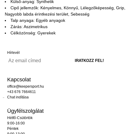
Külső-anyag: Synthetik
Cipő jellemzők: Kényelmes, Könnyű, Lélegzőképesség, Grip,
Nagyobb labda érintkezési terület, Sebesség
Talp anyaga: Egyéb anyagok
Zárás: Aszimetrikus
Célközönség: Gyerekek
Hírlevél
Kapcsolat
office@keepersport.hu
+43 676 7664611
Chat indítása
Ügyfélszolgálat
Hétfő-Csütörtök
9:00-16:00
Péntek