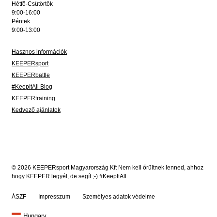
Hétfő-Csütörtök
9:00-16:00
Péntek
9:00-13:00
Hasznos információk
KEEPERsport
KEEPERbattle
#KeepItAll Blog
KEEPERtraining
Kedvező ajánlatok
© 2026 KEEPERsport Magyarország Kft Nem kell őrültnek lenned, ahhoz
hogy KEEPER legyél, de segít ;-) #KeepItAll
ÁSZF
Impresszum
Személyes adatok védelme
Hungary