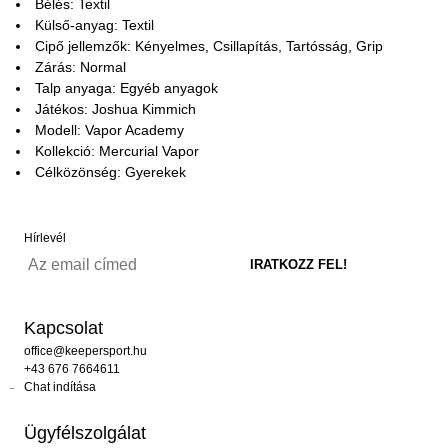
Bélés: Textil
Külső-anyag: Textil
Cipő jellemzők: Kényelmes, Csillapítás, Tartósság, Grip
Zárás: Normal
Talp anyaga: Egyéb anyagok
Játékos: Joshua Kimmich
Modell: Vapor Academy
Kollekció: Mercurial Vapor
Célközönség: Gyerekek
Hírlevél
Kapcsolat
office@keepersport.hu
+43 676 7664611
Chat indítása
Ügyfélszolgálat