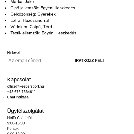
Márka: Jako
Cipő jellemzők: Egyéni illeszkedés
Célközönség: Gyerekek
Extra: Húzózsinórral
Védelem: Csípő, Térd
Textil-jellemzők: Egyéni illeszkedés
Hírlevél
Kapcsolat
office@keepersport.hu
+43 676 7664611
Chat indítása
Ügyfélszolgálat
Hétfő-Csütörtök
9:00-16:00
Péntek