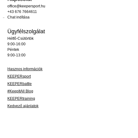
office@keepersport.hu
+43 676 7664611
Chat indítása
Ügyfélszolgálat
Hétfő-Csütörtök
9:00-16:00
Péntek
9:00-13:00
Hasznos információk
KEEPERsport
KEEPERbattle
#KeepItAll Blog
KEEPERtraining
Kedvező ajánlatok