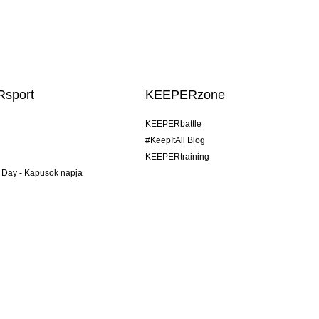
sport
KEEPERzone
KEEPERbattle
#KeepItAll Blog
KEEPERtraining
 Day - Kapusok napja