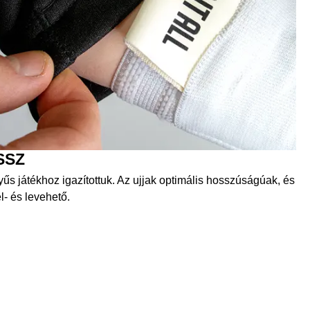
SSZ
űs játékhoz igazítottuk. Az ujjak optimális hosszúságúak, és
- és levehető.