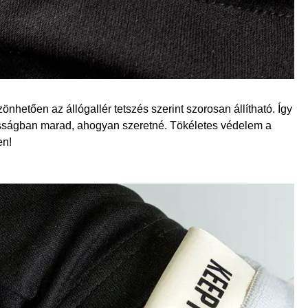
nhetően az állógallér tetszés szerint szorosan állítható. Így
sságban marad, ahogyan szeretné. Tökéletes védelem a
en!