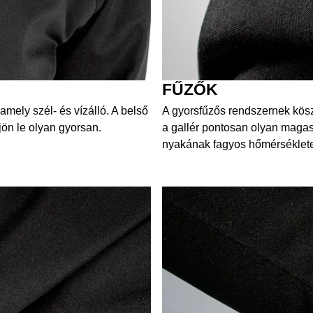
FŰZŐK
amely szél- és vízálló. A belső
A gyorsfűzős rendszernek köszö
ljön le olyan gyorsan.
a gallér pontosan olyan maga
nyakának fagyos hőmérséklet