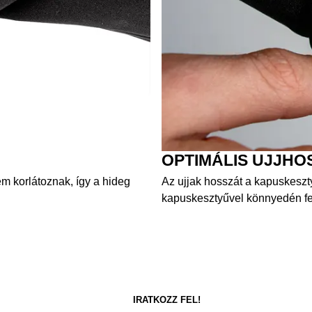
OPTIMÁLIS UJJHO
m korlátoznak, így a hideg
Az ujjak hosszát a kapuskeszty
kapuskesztyűvel könnyedén fel