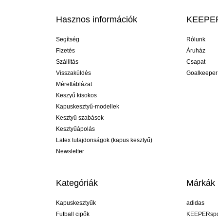
Hasznos információk
KEEPER
Segítség
Rólunk
Fizetés
Áruház
Szállítás
Csapat
Visszaküldés
Goalkeeper
Mérettáblázat
Keszyű kisokos
Kapuskesztyű-modellek
Kesztyű szabások
Kesztyűápolás
Latex tulajdonságok (kapus kesztyű)
Newsletter
Kategóriák
Márkák
Kapuskesztyűk
adidas
Futball cipők
KEEPERspo