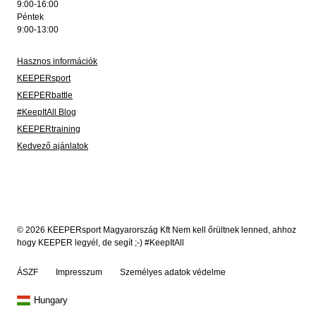
9:00-16:00
Péntek
9:00-13:00
Hasznos információk
KEEPERsport
KEEPERbattle
#KeepItAll Blog
KEEPERtraining
Kedvező ajánlatok
© 2026 KEEPERsport Magyarország Kft Nem kell őrültnek lenned, ahhoz
hogy KEEPER legyél, de segít ;-) #KeepItAll
ÁSZF
Impresszum
Személyes adatok védelme
Hungary