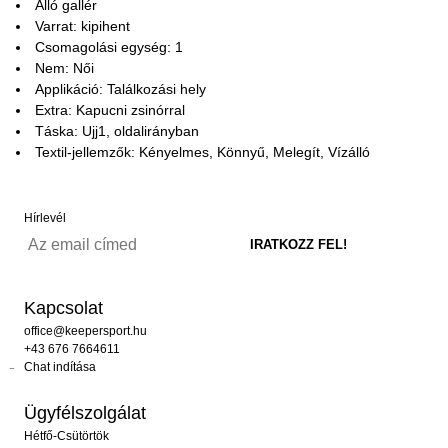
Álló gallér
Varrat: kipihent
Csomagolási egység: 1
Nem: Női
Applikáció: Találkozási hely
Extra: Kapucni zsinórral
Táska: Ujj1, oldalirányban
Textil-jellemzők: Kényelmes, Könnyű, Melegít, Vízálló
Hírlevél
Kapcsolat
office@keepersport.hu
+43 676 7664611
Chat indítása
Ügyfélszolgálat
Hétfő-Csütörtök