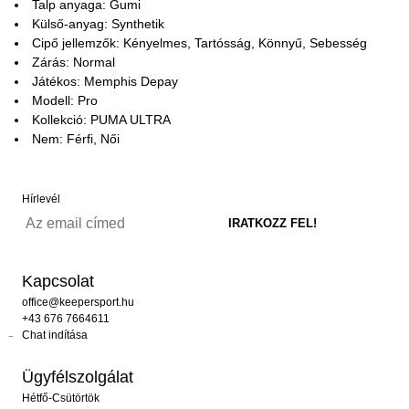
Talp anyaga: Gumi
Külső-anyag: Synthetik
Cipő jellemzők: Kényelmes, Tartósság, Könnyű, Sebesség
Zárás: Normal
Játékos: Memphis Depay
Modell: Pro
Kollekció: PUMA ULTRA
Nem: Férfi, Női
Hírlevél
Kapcsolat
office@keepersport.hu
+43 676 7664611
Chat indítása
Ügyfélszolgálat
Hétfő-Csütörtök