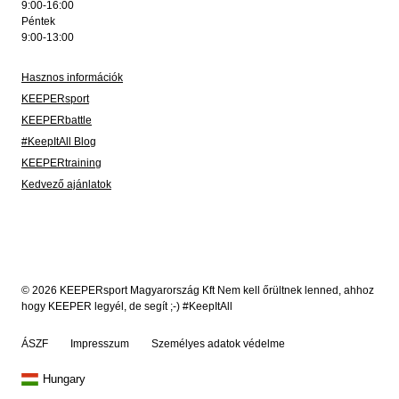
9:00-16:00
Péntek
9:00-13:00
Hasznos információk
KEEPERsport
KEEPERbattle
#KeepItAll Blog
KEEPERtraining
Kedvező ajánlatok
© 2026 KEEPERsport Magyarország Kft Nem kell őrültnek lenned, ahhoz
hogy KEEPER legyél, de segít ;-) #KeepItAll
ÁSZF
Impresszum
Személyes adatok védelme
Hungary