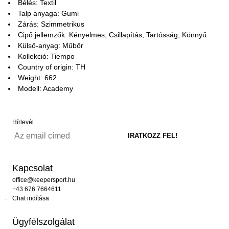
Bélés: Textil
Talp anyaga: Gumi
Zárás: Szimmetrikus
Cipő jellemzők: Kényelmes, Csillapítás, Tartósság, Könnyű
Külső-anyag: Műbőr
Kollekció: Tiempo
Country of origin: TH
Weight: 662
Modell: Academy
Hírlevél
Kapcsolat
office@keepersport.hu
+43 676 7664611
Chat indítása
Ügyfélszolgálat