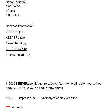
Hétfő-Csütörtök
9:00-16:00
Péntek
9:00-13:00
Hasznos információk
KEEPERsport
KEEPERbattle
#KeepItAll Blog
KEEPERtraining
Kedvező ajánlatok
© 2026 KEEPERsport Magyarország Kft Nem kell őrültnek lenned, ahhoz
hogy KEEPER legyél, de segít ;-) #KeepItAll
ÁSZF
Impresszum
Személyes adatok védelme
Hungary