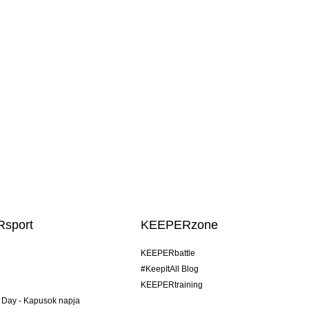
sport
KEEPERzone
KEEPERbattle
#KeepItAll Blog
KEEPERtraining
 Day - Kapusok napja