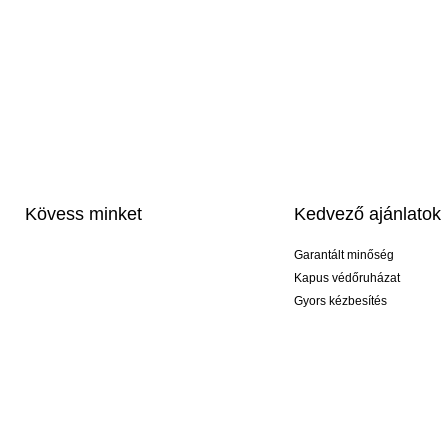
Kövess minket
Kedvező ajánlatok
Garantált minőség
Kapus védőruházat
Gyors kézbesítés
Profi feliratozás
Exkluzív kesztyűk
Akciós csomagok