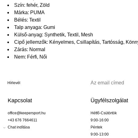
Szín: fehér, Zöld
Márka: PUMA
Bélés: Textil
Talp anyaga: Gumi
Külső-anyag: Synthetik, Textil, Mesh
Cipő jellemzők: Kényelmes, Csillapítás, Tartósság, Könn
Zárás: Normal
Nem: Férfi, Női
Hírlevél
Kapcsolat
Ügyfélszolgálat
office@keepersport.hu
Hétfő-Csütörtök
+43 676 7664611
9:00-16:00
Chat indítása
Péntek
9:00-13:00