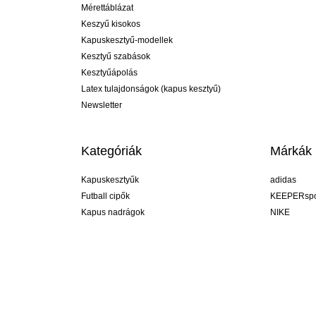
Mérettáblázat
Keszyű kisokos
Kapuskesztyű-modellek
Kesztyű szabások
Kesztyűápolás
Latex tulajdonságok (kapus kesztyű)
Newsletter
Kategóriák
Márkák
Kapuskesztyűk
adidas
Futball cipők
KEEPERspo
Kapus nadrágok
NIKE
Kapusmezek
Puma
Kapus alánadrág
REUSCH
Sells Goal
uhlsport
Elite Sport
rehab