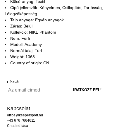
Külső-anyag: Textil
Cipő jellemzők: Kényelmes, Csillapítás, Tartósság,
Lélegzőképesség
Talp anyaga: Egyéb anyagok
Zárás: Belül
Kollekció: NIKE Phantom
Nem: Férfi
Modell: Academy
Normál talaj: Turf
Weight: 1068
Country of origin: CN
Hírlevél
Kapcsolat
office@keepersport.hu
+43 676 7664611
Chat indítása