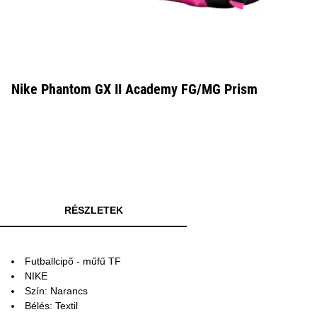
Nike Phantom GX II Academy FG/MG Prism
RÉSZLETEK
Futballcipő - műfű TF
NIKE
Szín: Narancs
Bélés: Textil