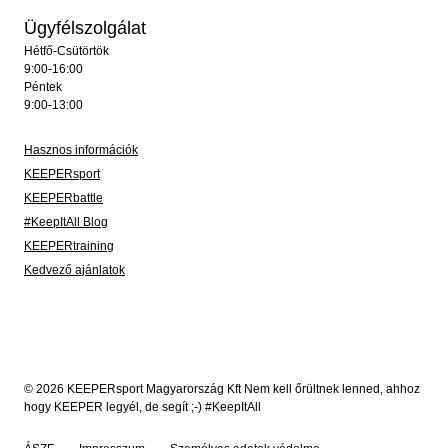
Ügyfélszolgálat
Hétfő-Csütörtök
9:00-16:00
Péntek
9:00-13:00
Hasznos információk
KEEPERsport
KEEPERbattle
#KeepItAll Blog
KEEPERtraining
Kedvező ajánlatok
© 2026 KEEPERsport Magyarország Kft Nem kell őrültnek lenned, ahhoz
hogy KEEPER legyél, de segít ;-) #KeepItAll