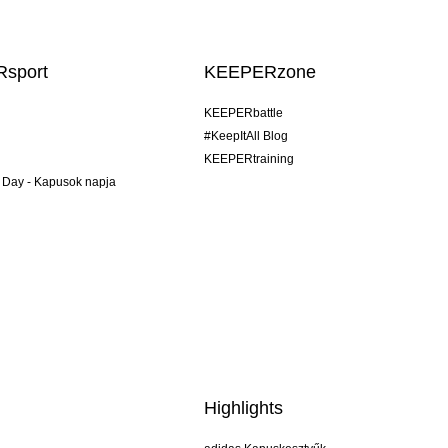
sport
KEEPERzone
KEEPERbattle
#KeepItAll Blog
KEEPERtraining
 Day - Kapusok napja
Highlights