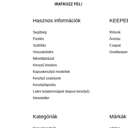
Hasznos információk
KEEPER
Segítség
Rólunk
Fizetés
Áruház
Szállítás
Csapat
Visszaküldés
Goalkeeper
Mérettáblázat
Keszyű kisokos
Kapuskesztyű-modellek
Kesztyű szabások
Kesztyűápolás
Latex tulajdonságok (kapus kesztyű)
Newsletter
Kategóriák
Márkák