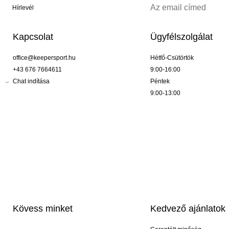
Hírlevél
Kapcsolat
Ügyfélszolgálat
office@keepersport.hu
Hétfő-Csütörtök
+43 676 7664611
9:00-16:00
Chat indítása
Péntek
9:00-13:00
Kövess minket
Kedvező ajánlatok