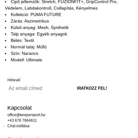
Cipő jellemzők: Stretch, FUZIONFIT+, GripControl Pro,
Védelem, Labdakontroll, Csillapítás, Kényelmes
Kollekció: PUMA FUTURE
Zárás: Aszimetrikus
Külső-anyag: Mesh, Synthetik
Talp anyaga: Egyéb anyagok
Bélés: Textil
Normál talaj: Műfű
Szín: Narancs
Modell: Ultimate
Hírlevél
Kapcsolat
office@keepersport.hu
+43 676 7664611
Chat indítása