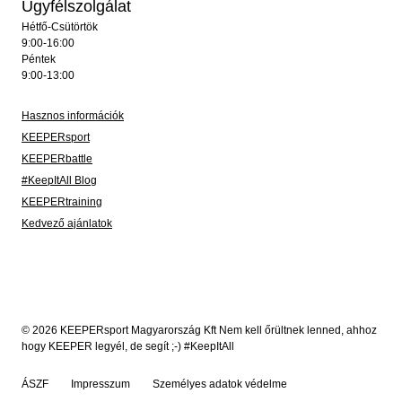
Ügyfélszolgálat
Hétfő-Csütörtök
9:00-16:00
Péntek
9:00-13:00
Hasznos információk
KEEPERsport
KEEPERbattle
#KeepItAll Blog
KEEPERtraining
Kedvező ajánlatok
© 2026 KEEPERsport Magyarország Kft Nem kell őrültnek lenned, ahhoz
hogy KEEPER legyél, de segít ;-) #KeepItAll
ÁSZF
Impresszum
Személyes adatok védelme