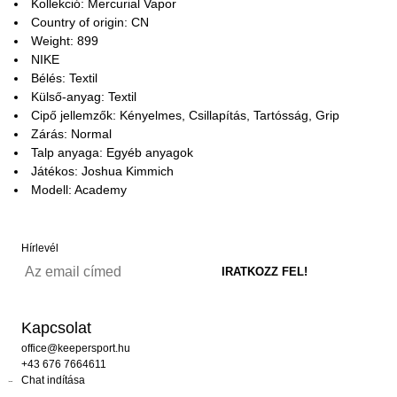
Kollekció: Mercurial Vapor
Country of origin: CN
Weight: 899
NIKE
Bélés: Textil
Külső-anyag: Textil
Cipő jellemzők: Kényelmes, Csillapítás, Tartósság, Grip
Zárás: Normal
Talp anyaga: Egyéb anyagok
Játékos: Joshua Kimmich
Modell: Academy
Hírlevél
Kapcsolat
office@keepersport.hu
+43 676 7664611
Chat indítása