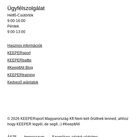
Ügyfélszolgálat
Hétfő-Csütörtök
9:00-16:00
Péntek
9:00-13:00
Hasznos információk
KEEPERsport
KEEPERbattle
#KeepItAll Blog
KEEPERtraining
Kedvező ajánlatok
© 2026 KEEPERsport Magyarország Kft Nem kell őrültnek lenned, ahhoz
hogy KEEPER legyél, de segít ;-) #KeepItAll